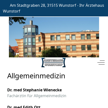
Am Stadtgraben 28, 31515 Wunstorf - Ihr Ärztehaus
Wunstorf
Mobile Menu Toggle
Off
Allgemeinmedizin
Dr. med Stephanie Wienecke
Fachärztin für Allgemeinmedizin
Dr. med Edith Ott