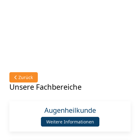
Vorheriger Beitrag: Augenheilkunde
Zurück
Unsere Fachbereiche
Augenheilkunde
Weitere Informationen