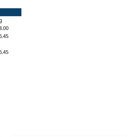
g
8.00
6.45
6.45
logie