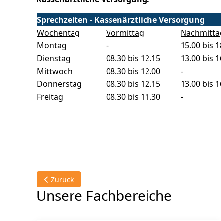
Sprechzeiten - Kassenärztliche Versorgung
Wochentag
Vormittag
Nachmitta
Montag
-
15.00 bis 1
Dienstag
08.30 bis 12.15
13.00 bis 1
Mittwoch
08.30 bis 12.00
-
Donnerstag
08.30 bis 12.15
13.00 bis 1
Freitag
08.30 bis 11.30
-
Vorheriger Beitrag: Innere Medizin und Gastroentero
Zurück
Unsere Fachbereiche