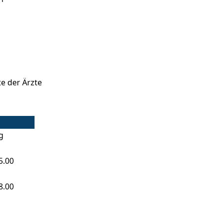
te der Ärzte
g
5.00
8.00