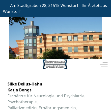
Am Stadtgraben 28, 31515 Wunstorf - Ihr Ärztehaus
Wunstorf
Mobile Menu Toggle
Off
Silke Delius-Hahn
Katja Bongs
Fachärzte für Neurologie und Psychiatrie,
Psychotherapie,
Palliativmedizin, Ernährungsmedizin,